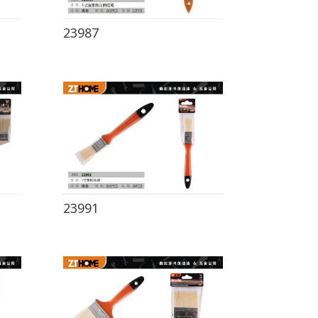
23987
23991