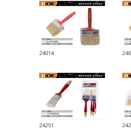
24014
240
24251
242