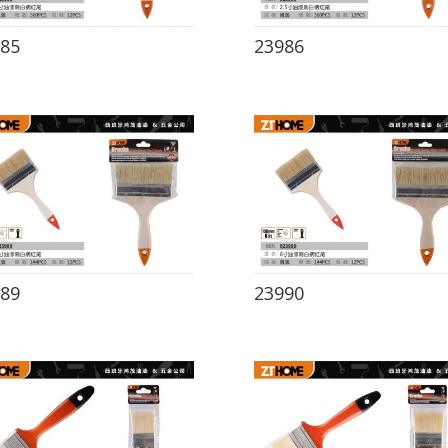
85
23986
89
23990