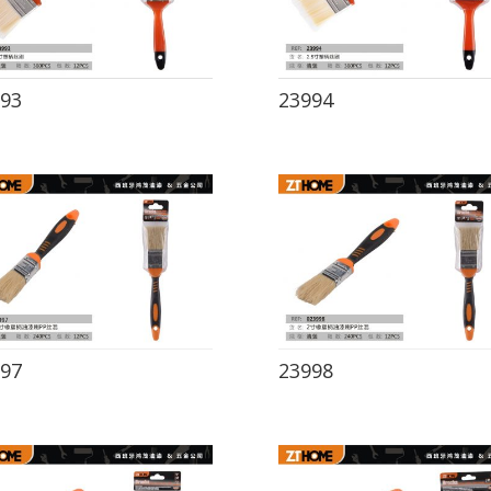
93
23994
97
23998