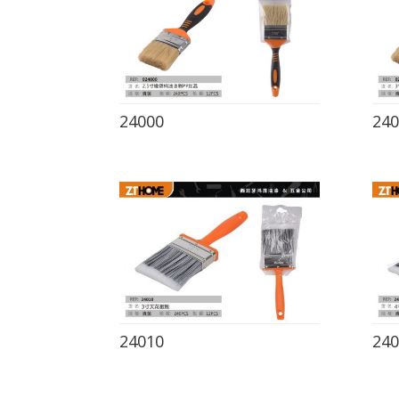
24000
240
24010
240