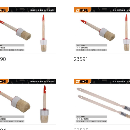
90
23591