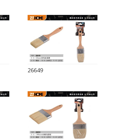
26649