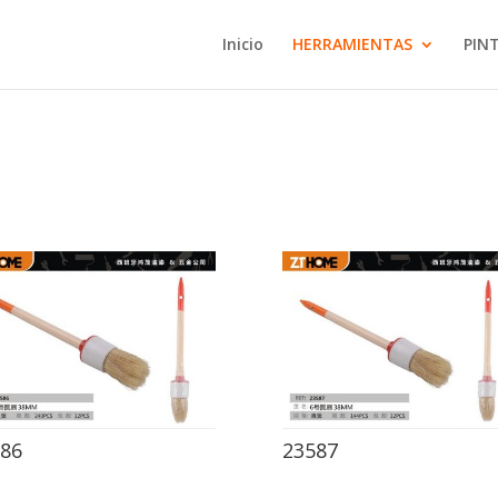
Inicio
HERRAMIENTAS
PIN
86
23587